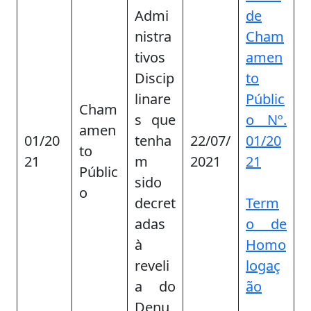
Admi
de
nistra
Cham
tivos
amen
Discip
to
linare
Públic
Cham
s que
o Nº.
amen
01/20
tenha
22/07/
01/20
to
21
m
2021
21
Públic
sido
o
decret
Term
adas
o de
à
Homo
reveli
logaç
a do
ão
Denu