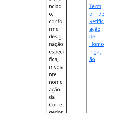
nciad
Term
o,
o de
confo
Retific
rme
ação
desig
de
nação
Homo
especí
logaç
fica,
ão
media
nte
nome
ação
da
Corre
gedor