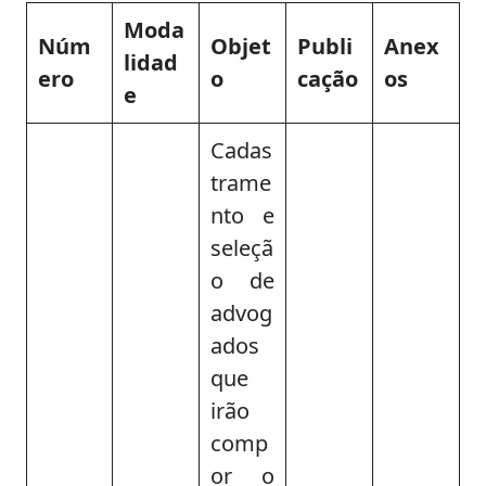
Moda
Núm
Objet
Publi
Anex
lidad
ero
o
cação
os
e
Cadas
trame
nto e
seleçã
o de
advog
ados
que
irão
comp
or o