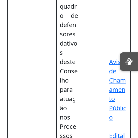
quadr
o de
defen
sores
dativo
s
deste
Aviso
Conse
de
lho
Cham
para
amen
atuaç
to
ão
Públic
nos
o
Proce
ssos
Edital