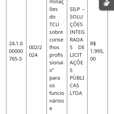
minaç
ões
SILP –
do
SOLU
TCU
ÇÕES
sobre
INTEG
conse
RADA
24.1.0
R$
002/2
lhos
S DE
00000
1.995,
024
profis
LICIT
765-3
00
sionai
AÇÕE
s”
S
para
PÚBLI
os
CAS
funcio
LTDA
nários
e