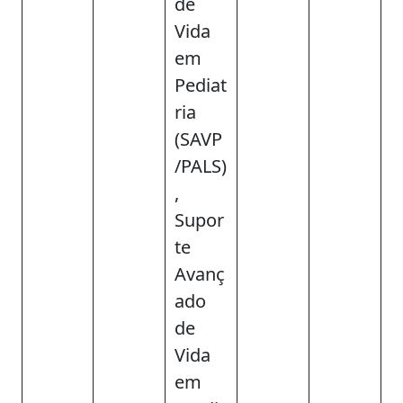
de
Vida
em
Pediat
ria
(SAVP
/PALS)
,
Supor
te
Avanç
ado
de
Vida
em