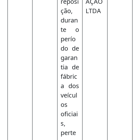
reposi
AÇÃO
ção,
LTDA
duran
te o
perío
do de
garan
tia de
fábric
a dos
veícul
os
oficiai
s,
perte