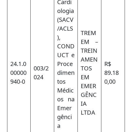
Cardi
ologia
(SACV
/ACLS
TREM
),
EM –
COND
TREIN
UCT e
AMEN
24.1.0
Proce
R$
003/2
TOS
00000
dimen
89.18
024
EM
940-0
tos
0,00
EMER
Médic
GÊNC
os na
IA
Emer
LTDA
gênci
a