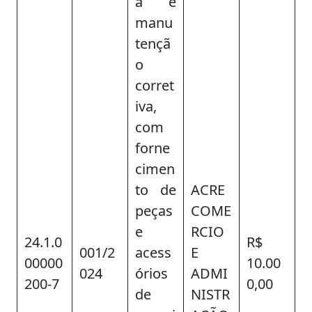
a e
manu
tençã
o
corret
iva,
com
forne
cimen
to de
ACRE
peças
COME
e
RCIO
24.1.0
R$
001/2
acess
E
00000
10.00
024
órios
ADMI
200-7
0,00
de
NISTR