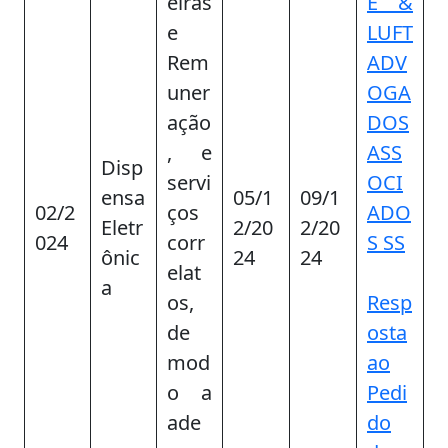
eiras
E &
e
LUFT
Rem
ADV
uner
OGA
ação
DOS
, e
ASS
Disp
servi
OCI
ensa
05/1
09/1
02/2
ços
ADO
Eletr
2/20
2/20
024
corr
S SS
ônic
24
24
elat
a
os,
Resp
de
osta
mod
ao
o a
Pedi
ade
do