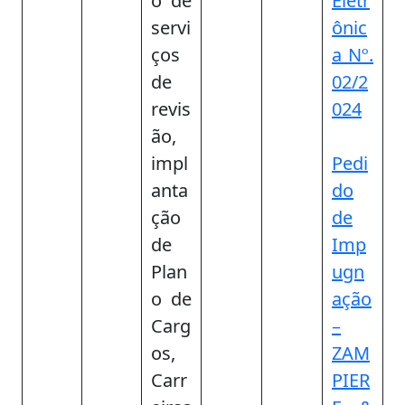
o de
Eletr
servi
ônic
ços
a Nº.
de
02/2
revis
024
ão,
impl
Pedi
anta
do
ção
de
de
Imp
Plan
ugn
o de
ação
Carg
–
os,
ZAM
Carr
PIER