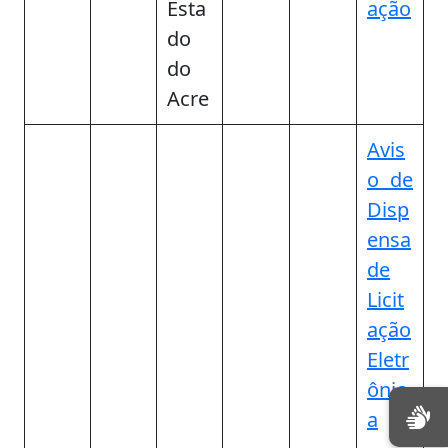
Esta
ação
do
do
Acre
Avis
o de
Disp
ensa
de
Licit
ação
Eletr
ônic
a