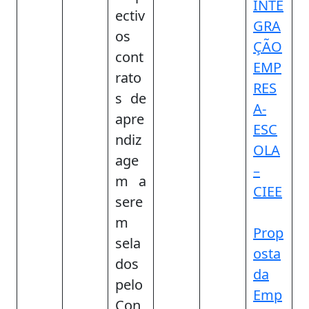
INTE
ectiv
GRA
os
ÇÃO
cont
EMP
rato
RES
s de
A-
apre
ESC
ndiz
OLA
age
–
m a
CIEE
sere
m
Prop
sela
osta
dos
da
pelo
Emp
Con