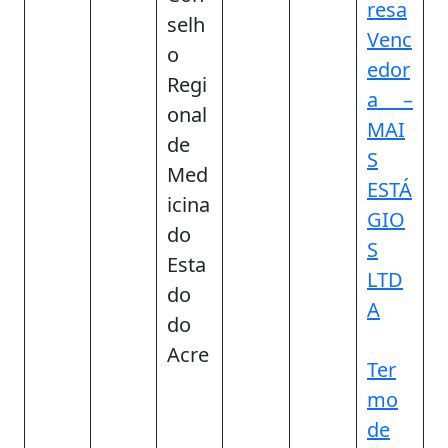
resa
selh
Venc
o
edor
Regi
a –
onal
MAI
de
S
Med
ESTÁ
icina
GIO
do
S
Esta
LTD
do
A
do
Acre
Ter
mo
de