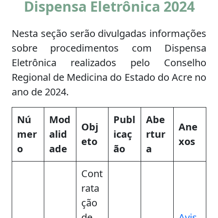
Dispensa Eletrônica 2024
Nesta seção serão divulgadas informações
sobre procedimentos com Dispensa
Eletrônica realizados pelo Conselho
Regional de Medicina do Estado do Acre no
ano de 2024.
Nú
Mod
Publ
Abe
Obj
Ane
mer
alid
icaç
rtur
eto
xos
o
ade
ão
a
Cont
rata
ção
de
Avis