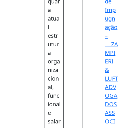
quar
de
a
Imp
atua
ugn
l
ação
estr
–
utur
ZA
a
MPI
orga
ERI
niza
&
cion
LUFT
al,
ADV
func
OGA
ional
DOS
e
ASS
salar
OCI