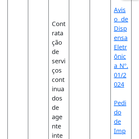
Avis
o de
Cont
Disp
rata
ensa
ção
Eletr
de
ônic
servi
a Nº.
ços
01/2
cont
024
inua
dos
Pedi
de
do
age
de
nte
Imp
inte