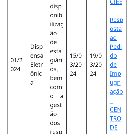
CIEE
disp
onib
Resp
ilizaç
osta
ão
ao
de
Disp
Pedi
esta
ensa
15/0
19/0
do
01/2
giári
Eletr
3/20
3/20
de
024
os,
ônic
24
24
Imp
bem
a
ugn
com
ação
o a
–
gest
CEN
ão
TRO
dos
DE
resp