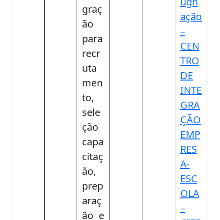
ugn
graç
ação
ão
–
para
CEN
recr
TRO
uta
DE
men
INTE
to,
GRA
sele
ÇÃO
ção
EMP
capa
RES
citaç
A-
ão,
ESC
prep
OLA
araç
–
ão e