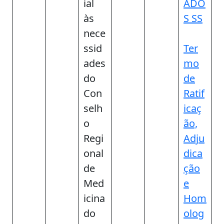
ial
ADO
às
S SS
nece
ssid
Ter
ades
mo
do
de
Con
Ratif
selh
icaç
o
ão,
Regi
Adju
onal
dica
de
ção
Med
e
icina
Hom
do
olog