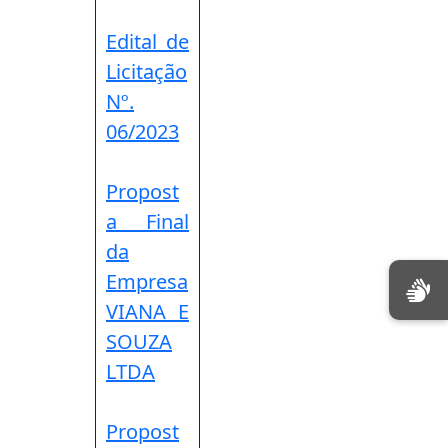
Edital de
Licitação
Nº.
06/2023
Propost
a Final
da
Empresa
VIANA E
SOUZA
LTDA
Propost