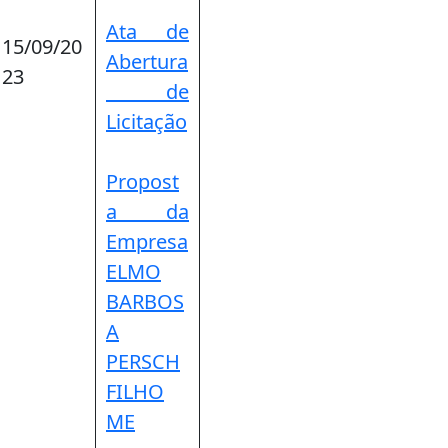
Ata de
15/09/20
Abertura
23
de
Licitação
Propost
a da
Empresa
ELMO
BARBOS
A
PERSCH
FILHO
ME