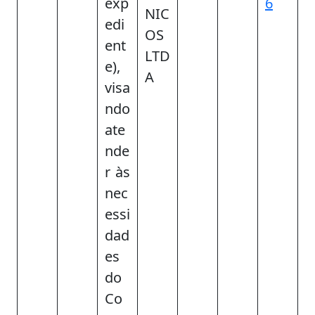
exp
6
NIC
edi
OS
ent
LTD
e),
A
visa
ndo
ate
nde
r às
nec
essi
dad
es
do
Co