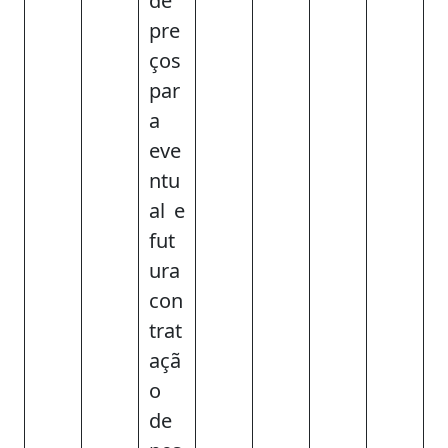
de
pre
ços
par
a
eve
ntu
al e
fut
ura
con
trat
açã
o
de