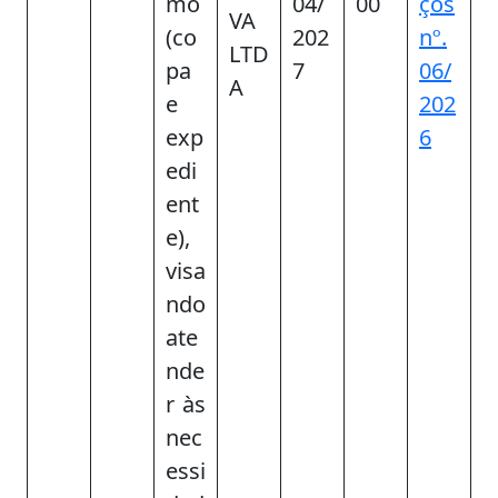
mo
04/
00
ços
VA
(co
202
nº.
LTD
pa
7
06/
A
e
202
exp
6
edi
ent
e),
visa
ndo
ate
nde
r às
nec
essi