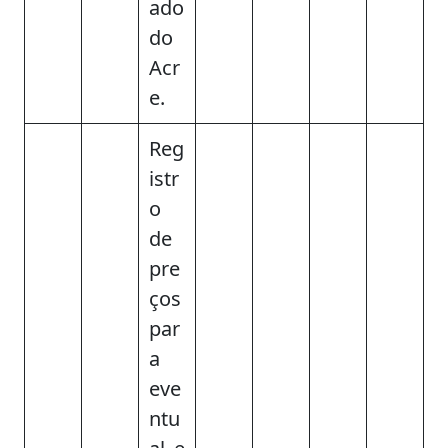
ado
do
Acr
e.
Reg
istr
o
de
pre
ços
par
a
eve
ntu