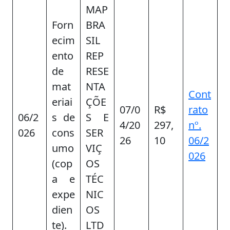
MAP
Forn
BRA
ecim
SIL
ento
REP
de
RESE
mat
NTA
Cont
eriai
ÇÕE
07/0
R$
rato
06/2
s de
S E
4/20
297,
nº.
026
cons
SER
26
10
06/2
umo
VIÇ
026
(cop
OS
a e
TÉC
expe
NIC
dien
OS
te).
LTD