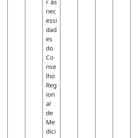
r às
nec
essi
dad
es
do
Co
nse
lho
Reg
ion
al
de
Me
dici