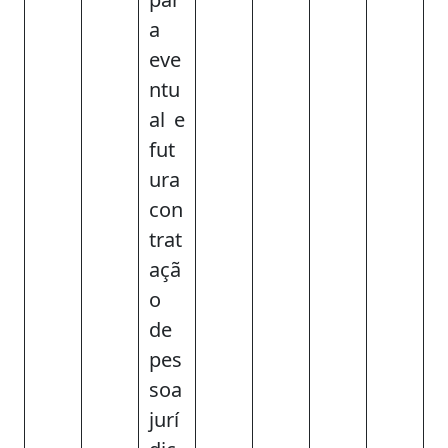
a
eve
ntu
al e
fut
ura
con
trat
açã
o
de
pes
soa
jurí