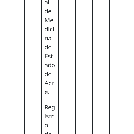
al
de
Me
dici
na
do
Est
ado
do
Acr
e.
Reg
istr
o