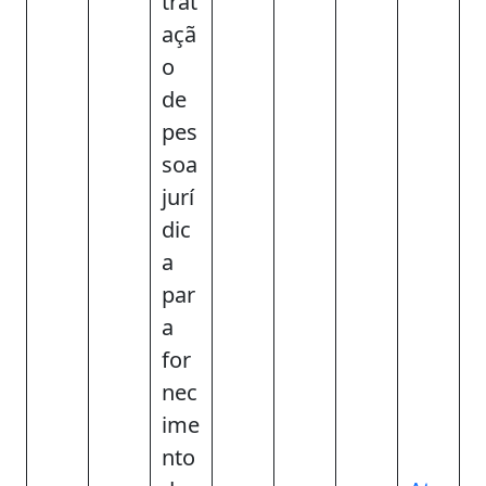
trat
açã
o
de
pes
soa
jurí
dic
a
par
a
for
nec
ime
nto