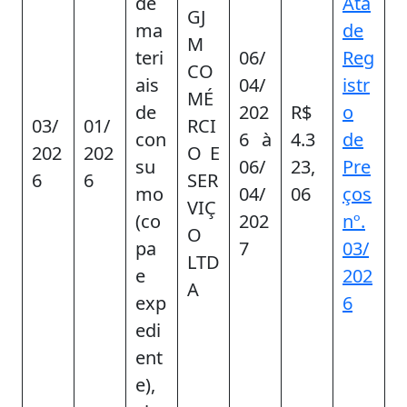
de
Ata
GJ
ma
de
M
teri
06/
Reg
CO
ais
04/
istr
MÉ
de
202
R$
o
03/
01/
RCI
con
6 à
4.3
de
202
202
O E
su
06/
23,
Pre
6
6
SER
mo
04/
06
ços
VIÇ
(co
202
nº.
O
pa
7
03/
LTD
e
202
A
exp
6
edi
ent
e),