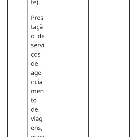
te).
Pres
taçã
o de
servi
ços
de
age
ncia
men
to
de
viag
ens,
espe