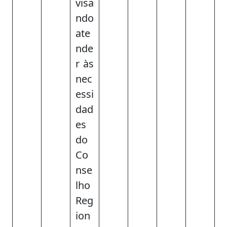
visa
ndo
ate
nde
r às
nec
essi
dad
es
do
Co
nse
lho
Reg
ion