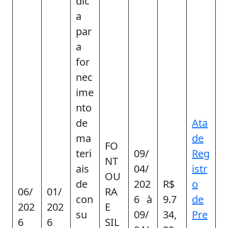
dic
a
par
a
for
nec
ime
nto
de
Ata
ma
de
FO
teri
09/
Reg
NT
ais
04/
istr
OU
de
202
R$
o
06/
01/
RA
con
6 à
9.7
de
202
202
E
su
09/
34,
Pre
6
6
SIL