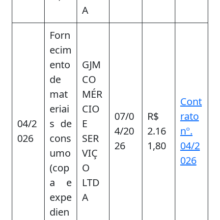
A
Forn
ecim
ento
GJM
de
CO
mat
MÉR
Cont
eriai
CIO
07/0
R$
rato
04/2
s de
E
4/20
2.16
nº.
026
cons
SER
26
1,80
04/2
umo
VIÇ
026
(cop
O
a e
LTD
expe
A
dien