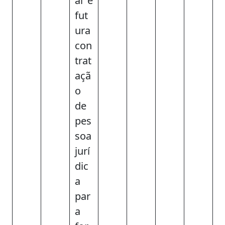
al e
fut
ura
con
trat
açã
o
de
pes
soa
jurí
dic
a
par
a