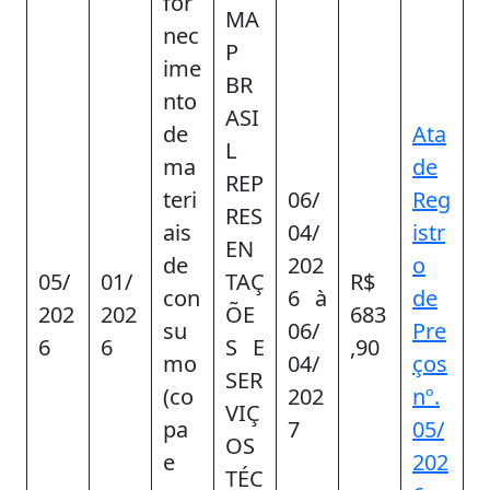
for
MA
nec
P
ime
BR
nto
ASI
de
Ata
L
ma
de
REP
teri
06/
Reg
RES
ais
04/
istr
EN
de
202
o
05/
01/
TAÇ
R$
con
6 à
de
202
202
ÕE
683
su
06/
Pre
6
6
S E
,90
mo
04/
ços
SER
(co
202
nº.
VIÇ
pa
7
05/
OS
e
202
TÉC