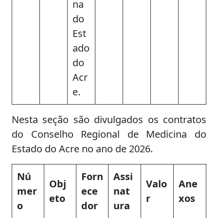
na
do
Est
ado
do
Acr
e.
Nesta seção são divulgados os contratos
do Conselho Regional de Medicina do
Estado do Acre no ano de 2026.
Nú
Forn
Assi
Obj
Valo
Ane
mer
ece
nat
eto
r
xos
o
dor
ura