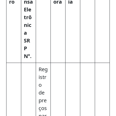
ro
nsa
ora
ia
Ele
trô
nic
a
SR
P
Nº.
Reg
istr
o
de
pre
ços
par