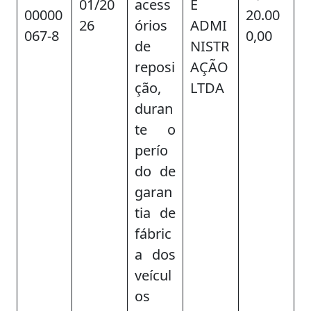
01/20
acess
E
00000
20.00
26
órios
ADMI
067-8
0,00
de
NISTR
reposi
AÇÃO
ção,
LTDA
duran
te o
perío
do de
garan
tia de
fábric
a dos
veícul
os