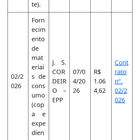
te).
Forn
ecim
ento
de
mat
J. S.
Cont
eriai
COR
07/0
R$
rato
02/2
s de
DEIR
4/20
1.06
nº.
026
cons
O –
26
4,62
02/2
umo
EPP
026
(cop
a e
expe
dien