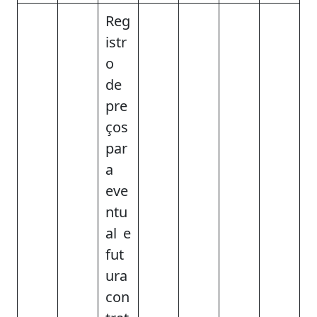
Reg
istr
o
de
pre
ços
par
a
eve
ntu
al e
fut
ura
con