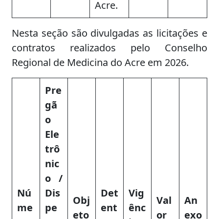
Acre.
Nesta seção são divulgadas as licitações e
contratos realizados pelo Conselho
Regional de Medicina do Acre em 2026.
Pre
gã
o
Ele
trô
nic
o /
Nú
Dis
Det
Vig
Obj
Val
An
me
pe
ent
ênc
eto
or
exo