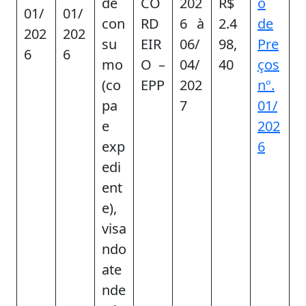
de
CO
202
R$
o
01/
01/
con
RD
6 à
2.4
de
202
202
su
EIR
06/
98,
Pre
6
6
mo
O –
04/
40
ços
(co
EPP
202
nº.
pa
7
01/
e
202
exp
6
edi
ent
e),
visa
ndo
ate
nde