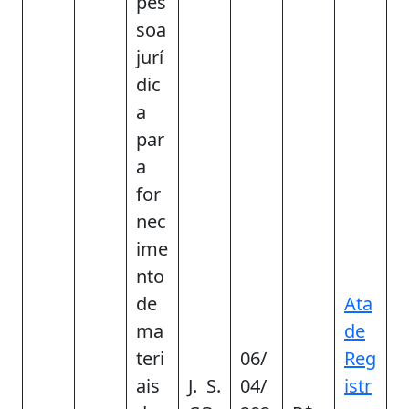
pes
soa
jurí
dic
a
par
a
for
nec
ime
nto
de
Ata
ma
de
teri
06/
Reg
ais
J. S.
04/
istr